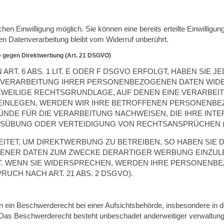
en Einwilligung möglich. Sie können eine bereits erteilte Einwilligung
en Datenverarbeitung bleibt vom Widerruf unberührt.
e gegen Direktwerbung (Art. 21 DSGVO)
. 6 ABS. 1 LIT. E ODER F DSGVO ERFOLGT, HABEN SIE JE
 VERARBEITUNG IHRER PERSONENBEZOGENEN DATEN WIDER
EWEILIGE RECHTSGRUNDLAGE, AUF DENEN EINE VERARBEI
INLEGEN, WERDEN WIR IHRE BETROFFENEN PERSONENBEZ
DE FÜR DIE VERARBEITUNG NACHWEISEN, DIE IHRE INTE
SÜBUNG ODER VERTEIDIGUNG VON RECHTSANSPRÜCHEN (WI
ET, UM DIREKTWERBUNG ZU BETREIBEN, SO HABEN SIE D
ER DATEN ZUM ZWECKE DERARTIGER WERBUNG EINZULEGEN
T. WENN SIE WIDERSPRECHEN, WERDEN IHRE PERSONENB
CH NACH ART. 21 ABS. 2 DSGVO).
ein Beschwerderecht bei einer Aufsichtsbehörde, insbesondere in de
Das Beschwerderecht besteht unbeschadet anderweitiger verwaltungsr