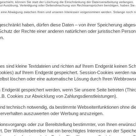
schieht, können Sie statt der Löschung die Einschränkung der Datenverarbeitung verlangen.
zur Ausübung, Verteidigung oder Geltendmachung von Rechtsansprüchen benötigen, haben Sie da
 eine Abwägung zwischen Ihren und unseren Interessen vorgenommen werden. Solange noch nich
eschränkt haben, dürfen diese Daten – von ihrer Speicherung abgese
tz der Rechte einer anderen natürlichen oder juristischen Person o
n.
s sind kleine Textdateien und richten auf Ihrem Endgerät keinen S
Cookies) auf Ihrem Endgerät gespeichert. Session-Cookies werden n
selbst löschen oder eine automatische Lösung durch Ihren Webbrowser
Endgerät gespeichert werden, wenn Sie unsere Seite betreten (Third
.B. Cookies zur Abwicklung von Zahlungsdienstleistungen).
nd technisch notwendig, da bestimmte Webseitenfunktionen ohne dies
zerverhalten auszuwerten oder Werbung anzuzeigen.
nsvorgangs oder zur Bereitstellung bestimmter, von Ihnen erwünschte
t. Der Websitebetreiber hat ein berechtigtes Interesse an der Speich