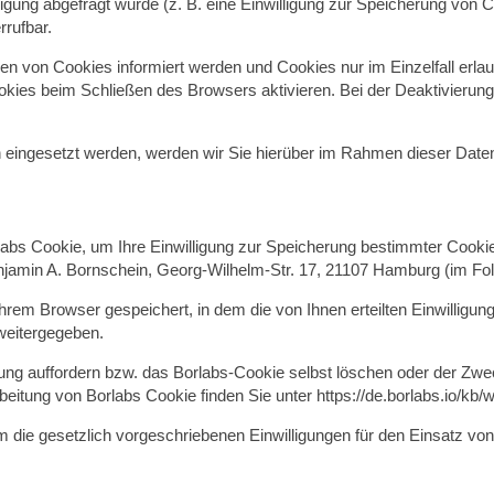
ligung abgefragt wurde (z. B. eine Einwilligung zur Speicherung von C
rrufbar.
zen von Cookies informiert werden und Cookies nur im Einzelfall erl
ies beim Schließen des Browsers aktivieren. Bei der Deaktivierung 
ingesetzt werden, werden wir Sie hierüber im Rahmen dieser Datens
abs Cookie, um Ihre Einwilligung zur Speicherung bestimmter Cooki
enjamin A. Bornschein, Georg-Wilhelm-Str. 17, 21107 Hamburg (im Fo
hrem Browser gespeichert, in dem die von Ihnen erteilten Einwilligun
weitergegeben.
ung auffordern bzw. das Borlabs-Cookie selbst löschen oder der Zwec
beitung von Borlabs Cookie finden Sie unter
https://de.borlabs.io/kb
 die gesetzlich vorgeschriebenen Einwilligungen für den Einsatz von 